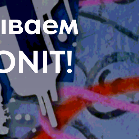
ываем
ONIT!