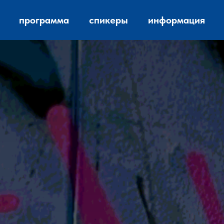
программа
спикеры
информация