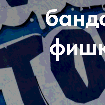
банд
фишк