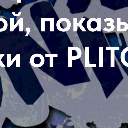
ой, показ
и от PLIT